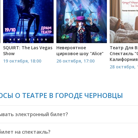
SQUIRT: The Las Vegas
Невероятное
Театр Для В
Show
цирковое шоу "Alice"
Спектакль "
Калифорния
19 октября, 18:00
26 октября, 17:00
28 октября, 
ОСЫ О ТЕАТРЕ В ГОРОДЕ ЧЕРНОВЦЫ
ывать электронный билет?
билет на спектакль?