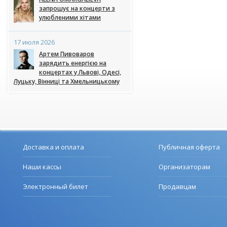
запрошує на концерти з
улюбленими хітами
17 июля 2026
Артем Пивоваров
зарядить енергією на
концертах у Львові, Одесі,
Луцьку, Вінниці та Хмельницькому
Доставка и оплата
Публичная оферта
Наши кассы
Организаторам
Электронный билет
Продавцам