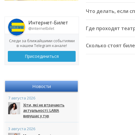
Что делать, если с
Интернет-Билет
Где проходят теат
@internetbilet
Следи за ближайшими событиями
Сколько стоят биле
в нашем Telegram канале!
Присоединиться
Новости
7 августа 2026
Хіти, які не втрачають
актуальності: LAMA
вирушає у тур
3 августа 2026