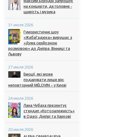
Максим Бородін запрошує
на концерти, де головне -
щирість і музика
31 июля 2026
Гумористичне шоу
«ЖабаГадюка» вирушає з
«Дуже серйозною
розмовою» до Дніпра, Вінниці та
Львову
27 июля 2026
Емоції, які може
подарувати лише він:
неповторний MÉLOVIN – у Києві
24 июля 2026
Лана Чубаха презентує
стендап «Котозалежність»
в Одесі, Дніпрі та Харкові
20 июля 2026
ALENA OMARGALIEVA