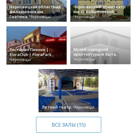
Черновицкая областная
Черновецкий драмтеатр
филармония им.
им. О. Кобылянской,
Гнатюка,
Черновцы
Черновцы
(7) событий »
(3) событий »
Музей народной
Ресторан Пикник |
архитектуры и быта,
FloraClub | FloraPark ,
Черновцы
Черновцы
(1) событий »
(1) событий »
Летний театр,
Черновцы
(1) событий »
ВСЕ ЗАЛЫ (15)