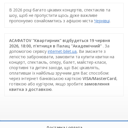
В 2026 році багато цікавих концертів, спектаклів та
шоу, щоб не пропустити щось дуже важливе
пропонуємо ознайомитись з афішою міста
Чернівці
.
ACAФАTOV "Квартирник" відбудеться 19 червня
2026, 18:00, п’ятниця в Палац "Академічний"
. За
допомогою сервісу
internet-bilet.ua
, Ви зможете з
легкістю забронювати, замовити та купити квитки на
концерт, спектакль, оперу, балет, майстер-класи,
спортивні та дитячі заходи, що Вас цікавлять,
оплативши їх найбільш зручним для Вас способом:
через інтернет банківською карткою
VISA/MasterCard
,
готівкою або кур'єром, якщо зробите
замовлення
квитка з доставкою
.
Доставка і оплата