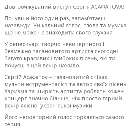
Довгоочікуваний виступ Сергія АСАФАТОVА!
Почувши його один раз, запам’ятаєш
назавжди. Унікальний голос, слова та музика,
що не може не знаходити свого слухача.
У репертуарі творчо невичерпного і
безмежно талановитого артиста сьогодні
багато красивих і глибоких пісень, які ти
почуєш в цей вечір наживо.
Сергій Асафатоv – талановитий співак,
мультиінструменталіст та автор своїх пісень.
Харизма та щирість артиста роблять кожен
концерт значно більше, ніж просто гарний
вечір якісної української музики.
Його неповторний голос торкається самого
серця.