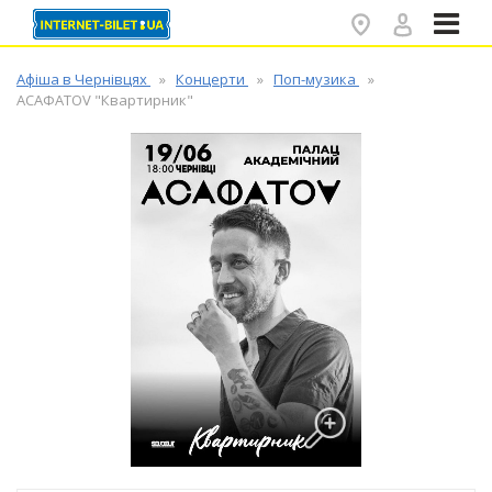
✕
Афіша в Чернівцях
Концерти
Поп-музика
ACAФАTOV "Квартирник"