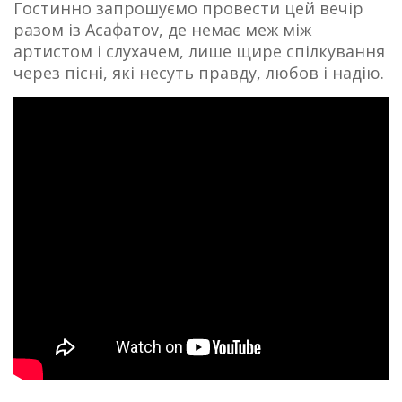
Гостинно запрошуємо провести цей вечір
разом із Асафатоv, де немає меж між
артистом і слухачем, лише щире спілкування
через пісні, які несуть правду, любов і надію.