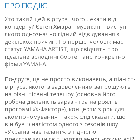
ПРО ПОДІЮ
Хто такий цей віртуоз і чого чекати від
концерту?
Євген Хмара
- музикант, виступ
якого однозначно гідний відвідування з
декількох причин. По-перше, чоловік має
статус YAMAHA ARTIST, що свідчить про
ідеальне володінні фортепіано конкретно
фірми YAMAHA.
По-друге, це не просто виконавець, а піаніст-
віртуоз, якого із задоволенням запрошують
на різні пісенні телешоу (основна його
робоча діяльність зараз - гра на роялі в
програмі «Х-Фактор»), концерти зірок для
акомпономування. Також слід сказати, що
він був фіналістом одного з сезонів шоу
«Україна має талант», з гідністю
представивши світ фортепіанної музики всій