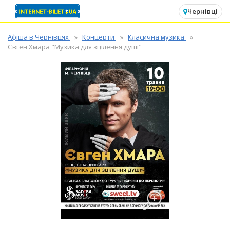
✕
Чернівці
Афіша в Чернівцях
Концерти
Класична музика
Євген Хмара "Музика для зцілення душі"